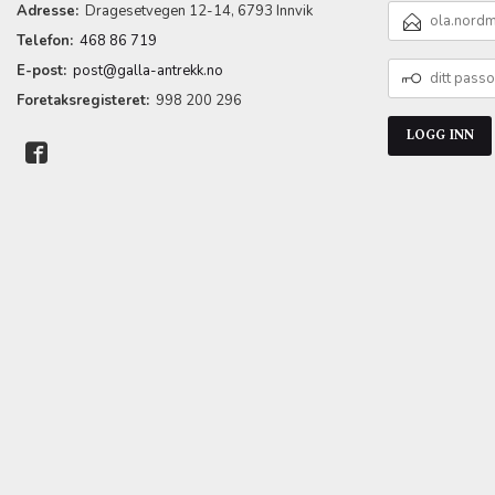
E-
Adresse:
Dragesetvegen 12-14, 6793 Innvik
POSTADRESSE
Telefon:
468 86 719
DITT
E-post:
post@galla-antrekk.no
PASSORD
Foretaksregisteret:
998 200 296