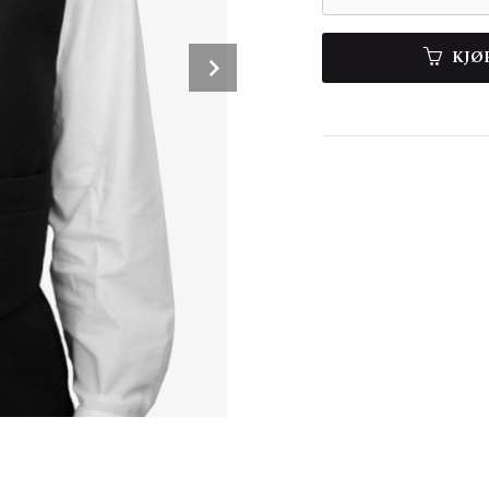
Next
KJØ