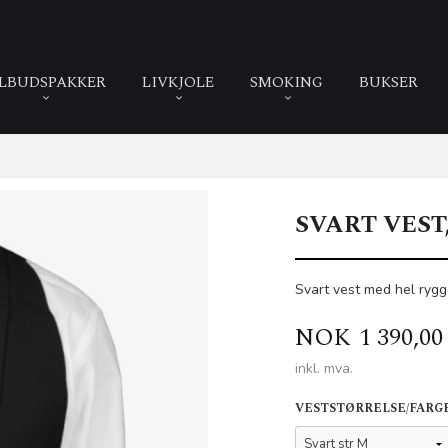
ILBUDSPAKKER
LIVKJOLE
SMOKING
BUKSER
SVART VEST
Svart vest med hel rygg
Pris
NOK
1 390,00
inkl. mva.
VESTSTØRRELSE/FARG