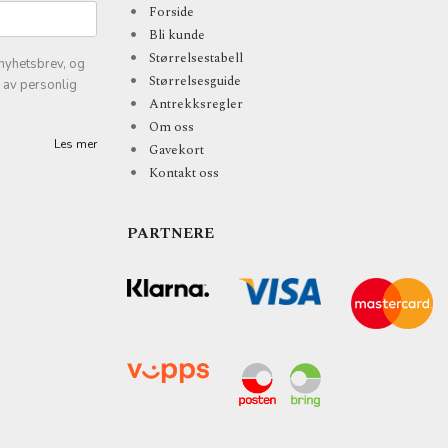
Forside
Bli kunde
Størrelsestabell
nyhetsbrev, og
Størrelsesguide
k av personlig
Antrekksregler
Om oss
Les mer
Gavekort
Kontakt oss
PARTNERE