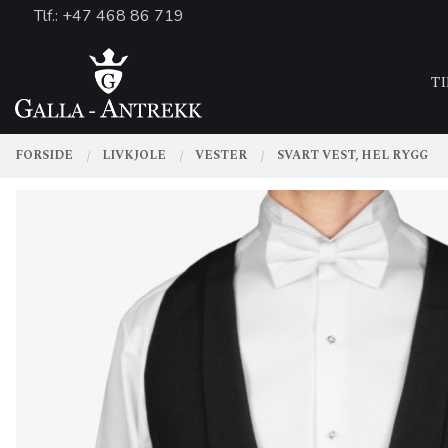
Gå
Tlf.: +47 468 86 719
Lukk
til
PRODUKTER
innholdet
T
FORSIDE
LIVKJOLE
VESTER
SVART VEST, HEL RYGG